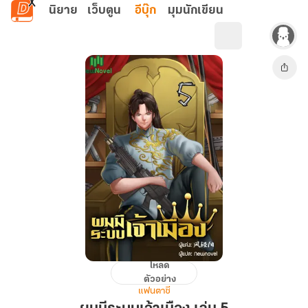
ข้ามไปยังเนื้อหาหลัก
นิยาย
เว็บตูน
อีบุ๊ก
มุมนักเขียน
โหลด
ผม
ตัวอย่าง
มี
แฟนตาซี
ระบบ