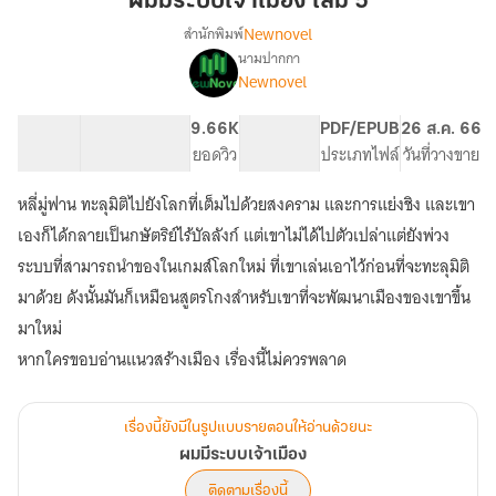
ผมมีระบบเจ้าเมือง เล่ม 5
เจ้า
Newnovel
สำนักพิมพ์
เมือง
นามปากกา
เรื่อง
เล่ม
Newnovel
ผม
5
มี
ระบบ
38.71K
315
9.66K
PG ทั่วไป
PDF/EPUB
26 ส.ค. 66
เจ้า
จำนวนคำ
จำนวนหน้า (A5)
ยอดวิว
ระดับเนื้อหา
ประเภทไฟล์
วันที่วางขาย
เมือง
หลี่มู่ฟาน ทะลุมิติไปยังโลกที่เต็มไปด้วยสงคราม และการแย่งชิง และเขา
เองก็ได้กลายเป็นกษัตริย์ไร้บัลลังก์ แต่เขาไม่ได้ไปตัวเปล่าแต่ยังพ่วง
ระบบที่สามารถนำของในเกมส์โลกใหม่ ที่เขาเล่นเอาไว้ก่อนที่จะทะลุมิติ
มาด้วย ดังนั้นมันก็เหมือนสูตรโกงสำหรับเขาที่จะพัฒนาเมืองของเขาขึ้น
มาใหม่
หากใครขอบอ่านแนวสร้างเมือง เรื่องนี้ไม่ควรพลาด
เรื่องนี้ยังมีในรูปแบบรายตอนให้อ่านด้วยนะ
ผมมีระบบเจ้าเมือง
ติดตามเรื่องนี้