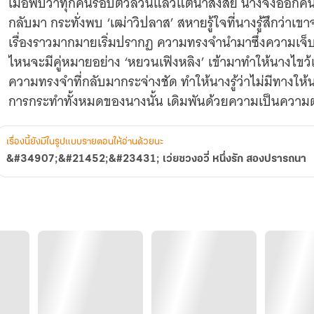
เมื่อพบว่าทุกคนรอบตัวล้วนแล้วแต่น่าสงสัย นางจึงออ
กลับมา กระทั่งพบ ‘เฒ่าวิปลาส’ สหายรู้ใจที่นางรู้สึกว่าเขา
เรื่องราวมากมายเริ่มปรากฏ ความทรงจำนำมาซึ่งความเจ
ไหนจะมีคู่หมายอย่าง ‘หยวนเฟิงหลิง’ เข้ามาทำให้นางไขว
ความทรงจำที่กลับมากระจ่างชัด ทำให้นางรู้ว่าไม่มีทางให้
เรื่องนี้ยังมีในรูปแบบรายตอนให้อ่านด้วยนะ
&#34907;&#21452;&#23431; เว่ยซวงอวี่ หนึ่งรัก สองปรารถนา