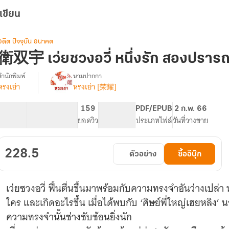
เขียน
อดีต ปัจจุบัน อนาคต
衛双宇 เว่ยซวงอวี่ หนึ่งรัก สองปราร
สำนักพิมพ์
นามปากกา
หรงเย่า
หรงเย่า [荣耀]
&#34907;&#21452;&#23431;
รื่อง
เว่ยซ
วง
91.04K
400
159
PG ทั่วไป
PDF/EPUB
2 ก.พ. 66
วี่
จำนวนคำ
จำนวนหน้า (A5)
ยอดวิว
ระดับเนื้อหา
ประเภทไฟล์
วันที่วางขาย
หนึ่ง
รัก
สอง
228.5
ตัวอย่าง
ซื้ออีบุ๊ก
ปรารถนา
เว่ยซวงอวี่ ฟื้นตื่นขึ้นมาพร้อมกับความทรงจำอันว่างเปล่า
ใคร และเกิดอะไรขึ้น เมื่อได้พบกับ ‘ศิษย์พี่ใหญ่เฮยหลิง’ 
ความทรงจำนั้นช่างซับซ้อนยิ่งนัก