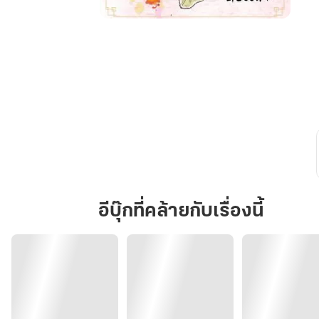
衛
双
宇
เว่ยซ
วง
อวี่
หนึ่ง
รัก
สอง
ปรารถนา
อีบุ๊กที่คล้ายกับเรื่องนี้