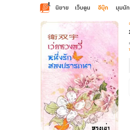
ข้ามไปยังเนื้อหาหลัก
นิยาย
เว็บตูน
อีบุ๊ก
มุมนัก
เ
อ