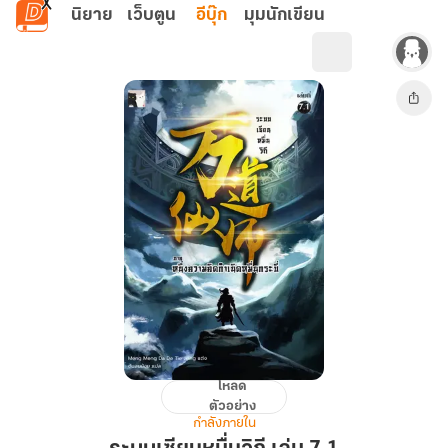
ข้ามไปยังเนื้อหาหลัก
นิยาย
เว็บตูน
อีบุ๊ก
มุมนักเขียน
โหลด
ระบบ
ตัวอย่าง
เซียน
กำลังภายใน
หมื่น