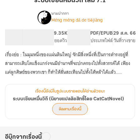
ระบบเซียนหมื่นวิถี เล่ม 7.1
วิถี
เล่ม
นามปากกา
Méng méng dá de tiějiàng
เรื่อง
7.1
ระบบ
เซียน
74.9K
272
9.35K
PG ทั่วไป
PDF/EPUB
29 ส.ค. 66
หมื่น
จำนวนคำ
จำนวนหน้า (A5)
ยอดวิว
ระดับเนื้อหา
ประเภทไฟล์
วันที่วางขาย
วิถี
(นิยาย
เรื่องย่อ : ในมุมหนึ่งของแผ่นดินใหญ่ จักมีสิ่งหนึ่งที่เป็นการดำรงอยู่ที่
แปล
ลิขสิทธิ์
สามารถเติบโตแข็งแกร่งจนมีอำนาจที่จะปกครองไปทั้งสวรรค์ได้ เพียง
โดย
แค่ลูกศิษย์ของพวกเขา ก็ทำให้สั่นสะเทือนไปทั้งใต้หล้าได้แล้ว.....
CatCatNovel)
เรื่องนี้ยังมีในรูปแบบรายตอนให้อ่านด้วยนะ
ระบบเซียนหมื่นวิถี (นิยายแปลลิขสิทธิ์โดย CatCatNovel)
ติดตามเรื่องนี้
อีบุ๊กจากเรื่องนี้