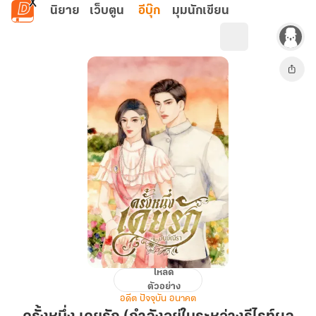
ข้ามไปยังเนื้อหาหลัก
นิยาย
เว็บตูน
อีบุ๊ก
มุมนักเขียน
โหลด
ครั้ง
ตัวอย่าง
หนึ่ง
อดีต ปัจจุบัน อนาคต
เคย