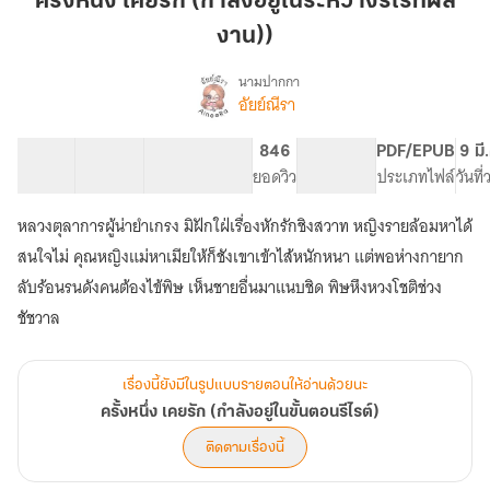
ครั้งหนึ่ง เคยรัก (กำลังอยู่ในระหว่างรีไรท์ผล
รัก
งาน))
(กำลัง
อยู่
นามปากกา
ใน
อัยย์ณีรา
เรื่อง
ครั้ง
ระหว่าง
หนึ่ง
รี
50 ตอน
142.64K
700
846
PG ทั่วไป
PDF/EPUB
9 มี
เคย
สารบัญ
จำนวนคำ
ไรท์
จำนวนหน้า (A5)
ยอดวิว
ระดับเนื้อหา
ประเภทไฟล์
วันที
รัก
ผล
(กำลัง
หลวงตุลาการผู้น่ายำเกรง มิฝักใฝ่เรื่องหักรักชิงสวาท หญิงรายล้อมหาได้
งาน))
อยู่
ใน
สนใจไม่ คุณหญิงแม่หาเมียให้ก็ชังเขาเข้าไส้หนักหนา แต่พอห่างกายาก
ขั้น
ลับร้อนรนดังคนต้องไข้พิษ เห็นชายอื่นมาแนบชิด พิษหึงหวงโชติช่วง
ตอน
ชัชวาล
รี
ไรต์)
เรื่องนี้ยังมีในรูปแบบรายตอนให้อ่านด้วยนะ
ครั้งหนึ่ง เคยรัก (กำลังอยู่ในขั้นตอนรีไรต์)
ติดตามเรื่องนี้