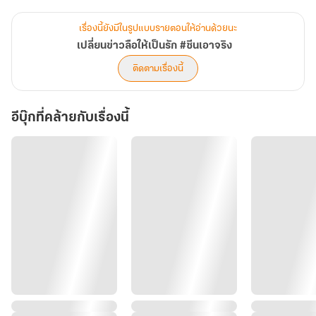
"ด้วยความยินดีครับผม"
เรื่องนี้ยังมีในรูปแบบรายตอนให้อ่านด้วยนะ
เปลี่ยนข่าวลือให้เป็นรัก #ซีนเอาจริง
ซีน
ติดตามเรื่องนี้
สรุปคนเอาจริงคือฉันหรือนายกันแน่วะเนี่ย
อีบุ๊กที่คล้ายกับเรื่องนี้
ผืนป่า
ให้ตายเถอะ อยู่ดี ๆ ก็อยากมีแฟนขึ้นมาซะงั้น
**นิยายเรื่องนี้เป็นนิยายฟีลกู๊ด ไม่ได้มีปมหนักหน่วงอะไร อ่านตัวอย่าง
ก่อนตัดสินใจซื้อนะคะ**
ตอนหลัก 26 ตอน
ตอนพิเศษ 4 ตอน