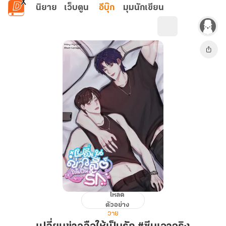
ข้ามไปยังเนื้อหาหลัก
นิยาย
เว็บตูน
อีบุ๊ก
มุมนักเขียน
โหลด
เปลี่ยน
ตัวอย่าง
ข่าว
วาย
ลือ