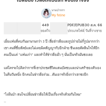
เปลี่ยนข่าวลือให้เป็นรัก #ซีนเอาจริง
ให้
เป็น
นามปากกา
My feline
เรื่อง
รัก
เปลี่ยน
#ซีน
ข่าว
81.02K
319
449
PG ทั่วไป
PDF/EPUB
30 ส.ค. 66
เอา
ลือ
จำนวนคำ
จำนวนหน้า (A5)
ยอดวิว
ระดับเนื้อหา
ประเภทไฟล์
วันที่วางขาย
จริง
ให้
เป็น
เมื่อแฟนที่คบกันมานานกว่า 3 ปี เชื่อข่าวลือและรูปถ่ายไม่กี่รูปมากกว่า
รัก
#ซีน
เขา คนที่ซื่อสัตย์และไม่เคยผิดสัญญากับอีกฝ่าย ซีนเลยตัดสินใจให้อีก
เอา
คนเป็นแค่ "แฟนเก่า" และทำให้ข่าวลือมั่ว ๆ นั่นเป็นจริงมันซะเลย
จริง
แต่ใครจะไปคิดว่าการที่เขาประชดชีวิตแสนบัดซบและน่าเศร้าของตัวเอง
ในคืนวันหนึ่ง อีกคนในข่าวลือร่วม...ดันเอาจริงยิ่งกว่าเขาซะอีก
"ไงผืนป่า สนใจเปลี่ยนข่าวลือให้เป็นเรื่องจริงด้วยกันไหม"