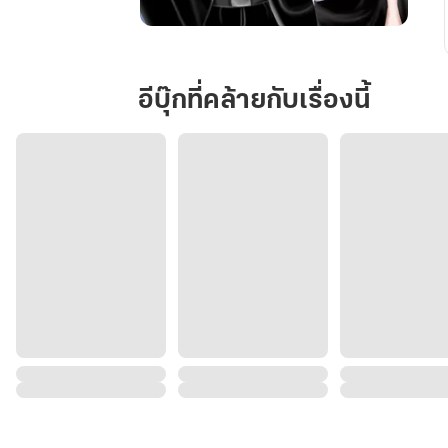
ลอว์(LAW)พิ
พาก
รัก
อีบุ๊กที่คล้ายกับเรื่องนี้