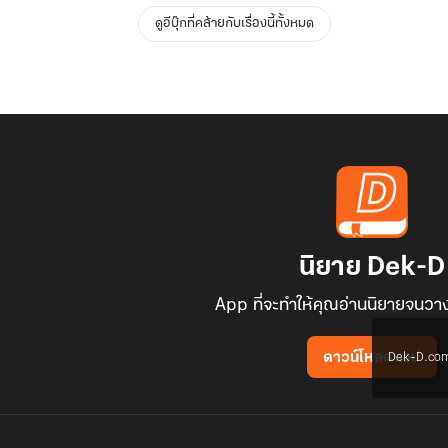
ดูอีบุ๊กที่คล้ายกับเรื่องนี้ทั้งหมด
นิยาย Dek-D
App ที่จะทำให้คุณอ่านนิยายจนวาง
Dek-D.com ใช
ดาวน์โหลดแอป