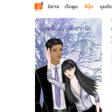
ข้ามไปยังเนื้อหาหลัก
นิยาย
เว็บตูน
อีบุ๊ก
มุมนัก
เ