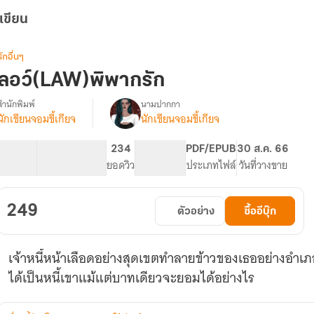
เขียน
รักอื่นๆ
ลอว์(LAW)พิพากรัก
สำนักพิมพ์
นามปากกา
นักเขียนจอมขี้เกียจ
นักเขียนจอมขี้เกียจ
รื่อง
ลอว์(LAW)พิ
พาก
123.5K
668
234
PG ทั่วไป
PDF/EPUB
30 ส.ค. 66
รัก
จำนวนคำ
จำนวนหน้า (A5)
ยอดวิว
ระดับเนื้อหา
ประเภทไฟล์
วันที่วางขาย
อ่าน
ฟรี
จนจบ
249
ตัวอย่าง
ซื้ออีบุ๊ก
เจ้าหนี้หน้าเลือดอย่างสุดเขตทำลายข้าวของเธออย่างอำเภ
ได้เป็นหนี้เขาแม้แต่บาทเดียวจะยอมได้อย่างไร