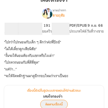
เศษใจทรงจำ
จำ
นามปากกา
สายฤทัย
เรื่อง
เศษ
ใจ
128.4K
874
191
PG ทั่วไป
PDF/EPUB
9 ก.ย. 66
ทรง
จำนวนคำ
จำนวนหน้า (A5)
ยอดวิว
ระดับเนื้อหา
ประเภทไฟล์
วันที่วางขาย
จำ
“ไปรว่าไปรนอนกับเด็ก ๆ ดีกว่าค่ะพี่ปัถย์”
“ไม่ได้เดี๋ยวลูกเสียนิสัย”
“งั้นจะให้นอนห้องรับแขกหรือไงเล่า”
“ไปรควรนอนกับพี่ดีที่สุด”
“แต่ว่า…”
“จะให้งัดหลักฐานมาดูอีกรอบไหมว่าเราเป็นอะ
เรื่องนี้ยังมีในรูปแบบรายตอนให้อ่านด้วยนะ
เศษใจทรงจำ
ติดตามเรื่องนี้