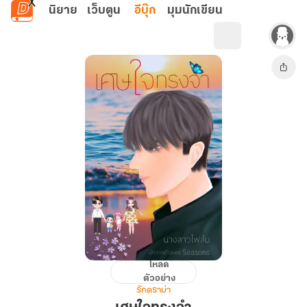
ข้ามไปยังเนื้อหาหลัก
นิยาย
เว็บตูน
อีบุ๊ก
มุมนักเขียน
โหลด
เศษ
ตัวอย่าง
ใจ
รักดราม่า
ทรง