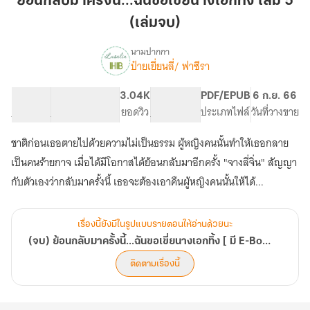
ย้อนกลับมาครั้งนี้...ฉันขอเขี่ยนางเอกทิ้ง เล่ม 5
ครั้ง
(เล่มจบ)
นี้...ฉัน
ขอ
นามปากกา
เขี่ย
ป๋ายเยี่ยนลี่/ ฟาซีรา
(จบ)
เรื่อง
นางเอก
ย้อน
กลับ
ทิ้ง
50.68K
175
3.04K
PG ทั่วไป
PDF/EPUB
6 ก.ย. 66
มา
จำนวนคำ
จำนวนหน้า (A5)
เล่ม
ยอดวิว
ระดับเนื้อหา
ประเภทไฟล์
วันที่วางขาย
ครั้ง
5
นี้...ฉัน
ชาติก่อนเธอตายไปด้วยความไม่เป็นธรรม ผู้หญิงคนนั้นทำให้เธอกลาย
(เล่ม
ขอ
จบ)
เป็นคนร้ายกาจ เมื่อได้มีโอกาสได้ย้อนกลับมาอีกครั้ง "จางลี่จิ่น" สัญญา
เขี่ย
นางเอก
กับตัวเองว่ากลับมาครั้งนี้ เธอจะต้องเอาคืนผู้หญิงคนนั้นให้ได้...
ทิ้ง
[
มี
เรื่องนี้ยังมีในรูปแบบรายตอนให้อ่านด้วยนะ
E-
(จบ) ย้อนกลับมาครั้งนี้...ฉันขอเขี่ยนางเอกทิ้ง [ มี E-Book เล่ม 1-5 (จบ) ใน Meb, Dek-D ]
Book
เล่ม
ติดตามเรื่องนี้
1-
5
(จบ)