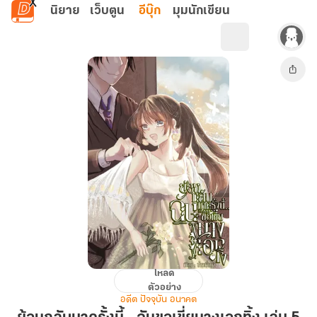
ข้ามไปยังเนื้อหาหลัก
นิยาย
เว็บตูน
อีบุ๊ก
มุมนักเขียน
โหลด
ย้อน
ตัวอย่าง
กลับ
อดีต ปัจจุบัน อนาคต
มา