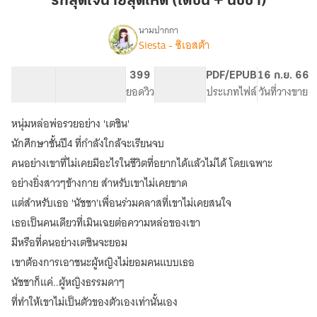
รักสุดใจนายสุดโหด (เตชิน + นัชชา)
สุด
โหด
นามปากกา
Siesta - ซิเอสต้า
เรื่อง
(เต
รัก
ชิน
สุดใจ
105.16K
510
399
PG ทั่วไป
PDF/EPUB
16 ก.ย. 66
+
นาย
จำนวนคำ
จำนวนหน้า (A5)
ยอดวิว
ระดับเนื้อหา
ประเภทไฟล์
วันที่วางขาย
นัช
สุด
โหด
ชา)
หนุ่มหล่อพ่อรวยอย่าง 'เตชิน'
(เต
ชิน
นักศึกษาชั้นปี4 ที่กำลังใกล้จะเรียนจบ
+
คนอย่างเขาที่ไม่เคยมีอะไรในชีวิตที่อยากได้แล้วไม่ได้ โดยเฉพาะ
นัช
อย่างยิ่งสาวๆข้างกาย สำหรับเขาไม่เคยขาด
ชา)
แต่สำหรับเธอ 'นัชชา'เพื่อนร่วมคลาสที่เขาไม่เคยสนใจ
เธอเป็นคนเดียวที่เมินเฉยต่อความหล่อของเขา
มีหรือที่คนอย่างเตชินจะยอม
เขาต้องการเอาชนะผู้หญิงไม่ยอมคนแบบเธอ
นัชชาก็แค่..ผู้หญิงธรรมดาๆ
ที่ทำให้เขาไม่เป็นตัวของตัวเองเท่านั้นเอง