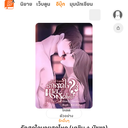
ข้ามไปยังเนื้อหาหลัก
นิยาย
เว็บตูน
อีบุ๊ก
มุมนักเขียน
โหลด
รัก
ตัวอย่าง
สุดใจ
รักอื่นๆ
นาย