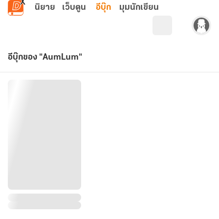
ข้ามไปยังเนื้อหาหลัก
นิยาย
เว็บตูน
อีบุ๊ก
มุมนักเขียน
อีบุ๊กของ "AumLum"