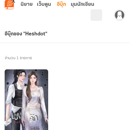
ข้ามไปยังเนื้อหาหลัก
นิยาย
เว็บตูน
อีบุ๊ก
มุมนักเขียน
อีบุ๊กของ "Heshdot"
จำนวน 1 รายการ