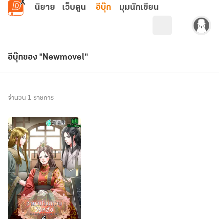
ข้ามไปยังเนื้อหาหลัก
นิยาย
เว็บตูน
อีบุ๊ก
มุมนักเขียน
อีบุ๊กของ "Newmovel"
จำนวน 1 รายการ