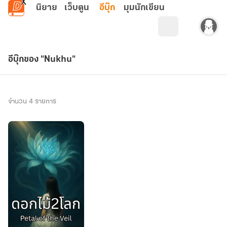
ข้ามไปยังเนื้อหาหลัก
นิยาย
เว็บตูน
อีบุ๊ก
มุมนักเขียน
อีบุ๊กของ "Nukhu"
จำนวน 4 รายการ