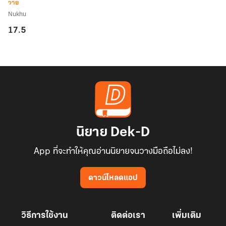
นาย
วาย
เย็น
Nukhu
ชา
17.5
เล่ม
ที่
3
นิยาย Dek-D
App ที่จะทำให้คุณอ่านนิยายจนวางมือถือไม่ลง!
ดาวน์โหลดแอป
วิธีการใช้งาน
ติดต่อเรา
เพิ่มเติม