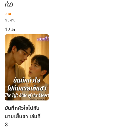
ที่2)
กับ
นาย
วาย
เย็น
Nukhu
ชา
17.5
(เล่ม
ที่2)
บันทึก
บันทึกหัวใจไปกับ
หัวใจ
นายเย็นชา เล่มที่
ไป
3
กับ