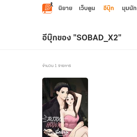
ข้ามไปยังเนื้อหาหลัก
นิยาย
เว็บตูน
อีบุ๊ก
มุมนัก
อีบุ๊กของ "SOBAD_X2"
จำนวน 1 รายการ