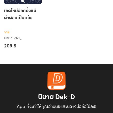
เกิด
เกิดใหม่อีกครั้งแม่
ใหม่
ต๋าต่อยเป็นแล้ว
อีก
ครั้ง
แม่
วาย
ต๋า
Oncloud69_
ต่อย
209.5
เป็น
แล้ว
นิยาย Dek-D
App ที่จะทำให้คุณอ่านนิยายจนวางมือถือไม่ลง!