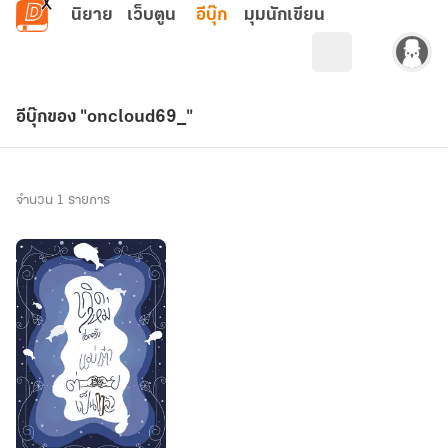
ข้ามไปยังเนื้อหาหลัก
นิยาย
เว็บตูน
อีบุ๊ก
มุมนักเขียน
อีบุ๊กของ "oncloud69_"
จำนวน 1 รายการ