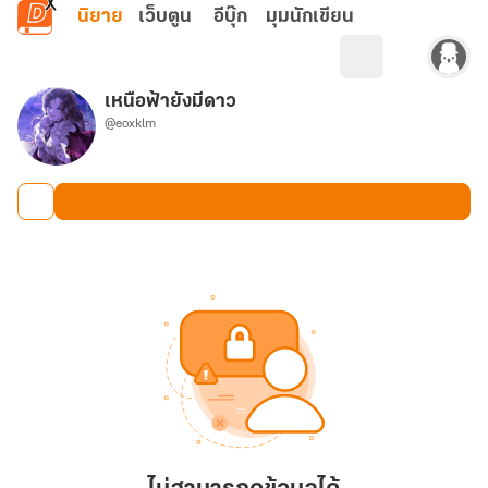
ข้ามไปยังเนื้อหาหลัก
นิยาย
เว็บตูน
อีบุ๊ก
มุมนักเขียน
เหนือฟ้ายังมีดาว
@eoxklm