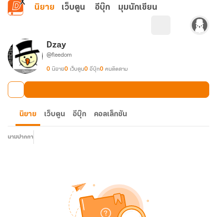
ข้ามไปยังเนื้อหาหลัก
นิยาย
เว็บตูน
อีบุ๊ก
มุมนักเขียน
Dzay
@fleedom
0
นิยาย
0
เว็บตูน
0
อีบุ๊ก
0
คนติดตาม
นิยาย
เว็บตูน
อีบุ๊ก
คอลเล็กชัน
นามปากกา