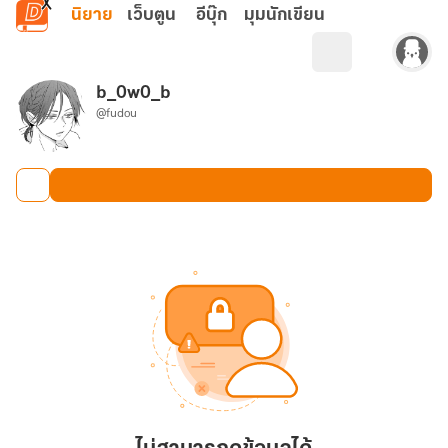
ข้ามไปยังเนื้อหาหลัก
นิยาย
เว็บตูน
อีบุ๊ก
มุมนักเขียน
b_0w0_b
@fudou