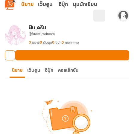
ข้ามไปยังเนื้อหาหลัก
นิยาย
เว็บตูน
อีบุ๊ก
มุมนักเขียน
ฝัน,ดรีม
@fuwafuwdream
0
นิยาย
0
เว็บตูน
0
อีบุ๊ก
0
คนติดตาม
นิยาย
เว็บตูน
อีบุ๊ก
คอลเล็กชัน