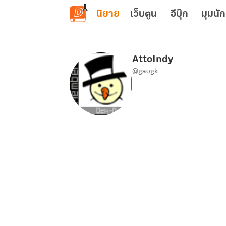
ข้ามไปยังเนื้อหาหลัก
นิยาย
เว็บตูน
อีบุ๊ก
มุมนัก
AttoIndy
@gaogk