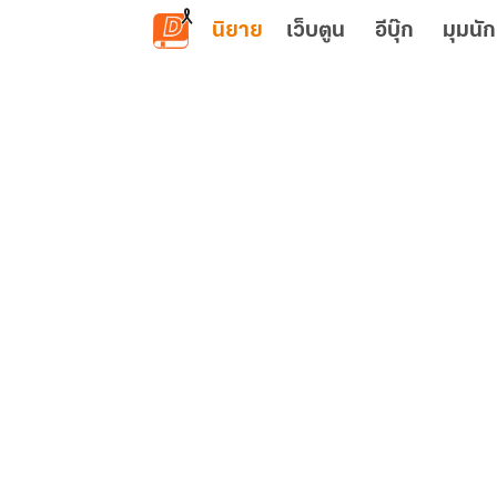
ข้ามไปยังเนื้อหาหลัก
นิยาย
เว็บตูน
อีบุ๊ก
มุมนัก