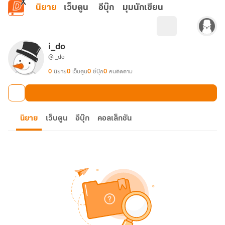
ข้ามไปยังเนื้อหาหลัก
นิยาย
เว็บตูน
อีบุ๊ก
มุมนักเขียน
i_do
@i_do
0
นิยาย
0
เว็บตูน
0
อีบุ๊ก
0
คนติดตาม
นิยาย
เว็บตูน
อีบุ๊ก
คอลเล็กชัน