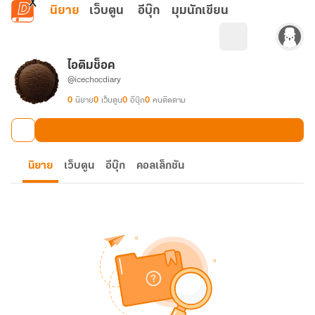
ข้ามไปยังเนื้อหาหลัก
นิยาย
เว็บตูน
อีบุ๊ก
มุมนักเขียน
ไอติมช็อค
@icechocdiary
0
นิยาย
0
เว็บตูน
0
อีบุ๊ก
0
คนติดตาม
นิยาย
เว็บตูน
อีบุ๊ก
คอลเล็กชัน