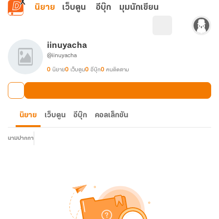
ข้ามไปยังเนื้อหาหลัก
นิยาย
เว็บตูน
อีบุ๊ก
มุมนักเขียน
iinuyacha
@iinuyacha
0
นิยาย
0
เว็บตูน
0
อีบุ๊ก
0
คนติดตาม
นิยาย
เว็บตูน
อีบุ๊ก
คอลเล็กชัน
นามปากกา