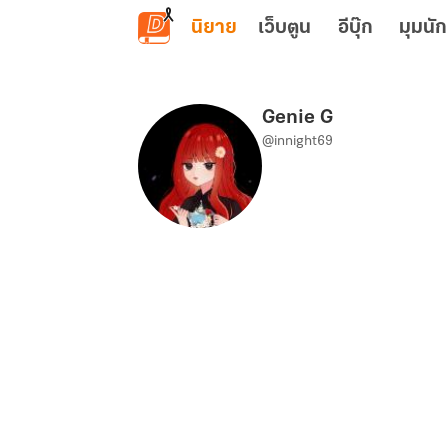
ข้ามไปยังเนื้อหาหลัก
นิยาย
เว็บตูน
อีบุ๊ก
มุมนัก
Genie G
@innight69