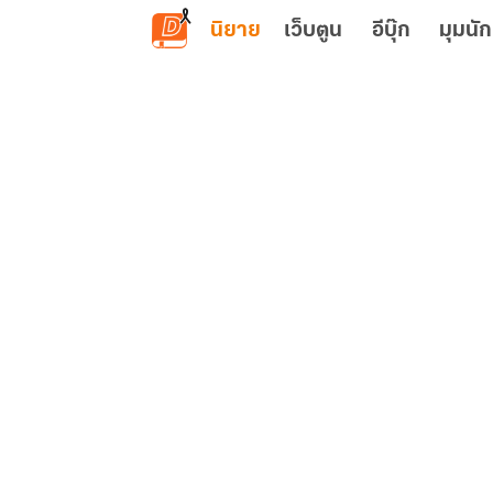
ข้ามไปยังเนื้อหาหลัก
นิยาย
เว็บตูน
อีบุ๊ก
มุมนัก