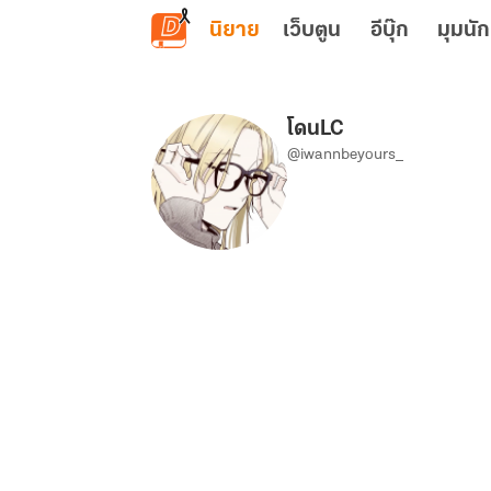
ข้ามไปยังเนื้อหาหลัก
นิยาย
เว็บตูน
อีบุ๊ก
มุมนัก
โดนLC
@iwannbeyours_