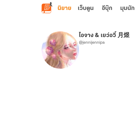
ข้ามไปยังเนื้อหาหลัก
นิยาย
เว็บตูน
อีบุ๊ก
มุมนัก
ไอจาง & เยว่อวี้ 月煜
@jennijennipa