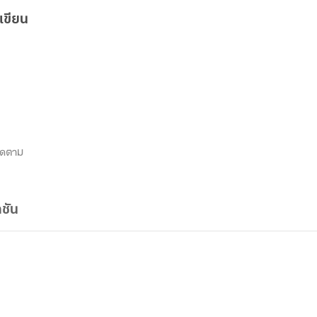
เขียน
ิดตาม
ชัน