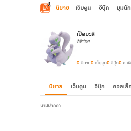
ข้ามไปยังเนื้อหาหลัก
นิยาย
เว็บตูน
อีบุ๊ก
มุมนัก
เป็ดมะลิ
@jhfgyt
0
นิยาย
0
เว็บตูน
0
อีบุ๊ก
0
คนต
นิยาย
เว็บตูน
อีบุ๊ก
คอลเล็ก
นามปากกา