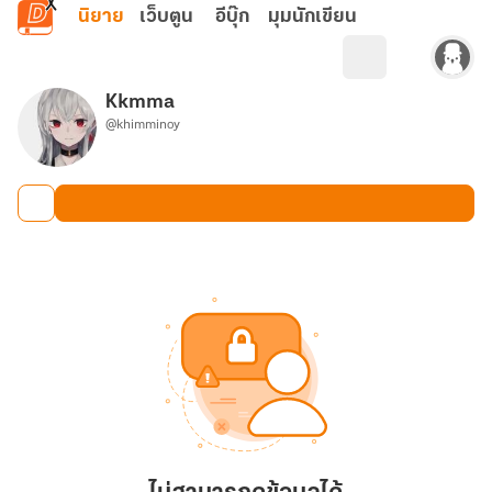
ข้ามไปยังเนื้อหาหลัก
นิยาย
เว็บตูน
อีบุ๊ก
มุมนักเขียน
Kkmma
@khimminoy