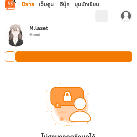
ข้ามไปยังเนื้อหาหลัก
นิยาย
เว็บตูน
อีบุ๊ก
มุมนักเขียน
M.laset
@laset