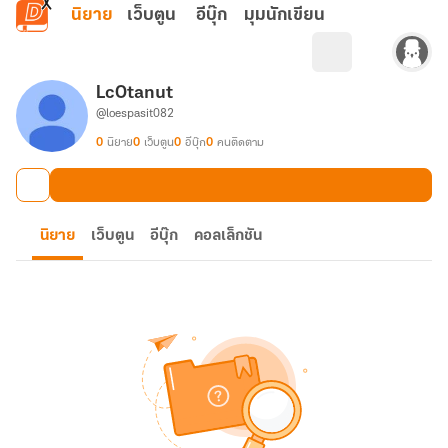
ข้ามไปยังเนื้อหาหลัก
นิยาย
เว็บตูน
อีบุ๊ก
มุมนักเขียน
LcOtanut
@loespasit082
0
นิยาย
0
เว็บตูน
0
อีบุ๊ก
0
คนติดตาม
นิยาย
เว็บตูน
อีบุ๊ก
คอลเล็กชัน