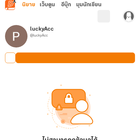
ข้ามไปยังเนื้อหาหลัก
นิยาย
เว็บตูน
อีบุ๊ก
มุมนักเขียน
luckyAcc
@luckyAcc