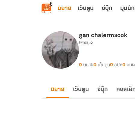
ข้ามไปยังเนื้อหาหลัก
นิยาย
เว็บตูน
อีบุ๊ก
มุมนัก
gan chalermsook
@majio
0
นิยาย
0
เว็บตูน
0
อีบุ๊ก
0
คนต
นิยาย
เว็บตูน
อีบุ๊ก
คอลเล็ก