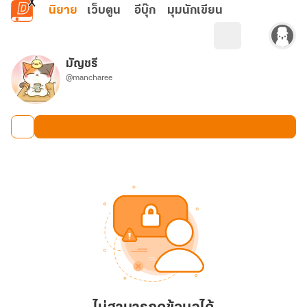
ข้ามไปยังเนื้อหาหลัก
นิยาย
เว็บตูน
อีบุ๊ก
มุมนักเขียน
มัญชรี
@mancharee