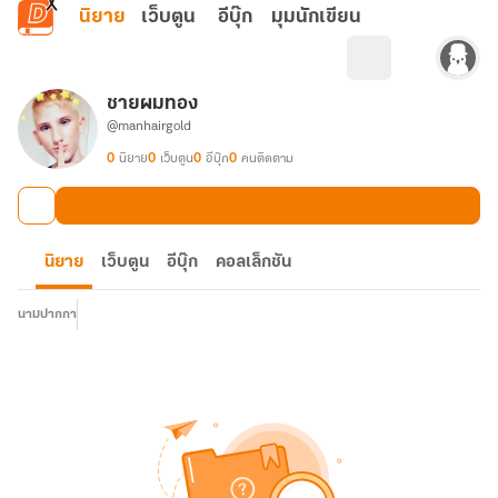
ข้ามไปยังเนื้อหาหลัก
นิยาย
เว็บตูน
อีบุ๊ก
มุมนักเขียน
ชายผมทอง
@manhairgold
0
นิยาย
0
เว็บตูน
0
อีบุ๊ก
0
คนติดตาม
นิยาย
เว็บตูน
อีบุ๊ก
คอลเล็กชัน
นามปากกา