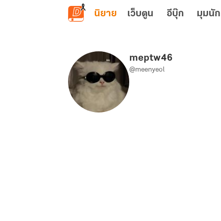
ข้ามไปยังเนื้อหาหลัก
นิยาย
เว็บตูน
อีบุ๊ก
มุมนัก
meptw46
@meenyeol