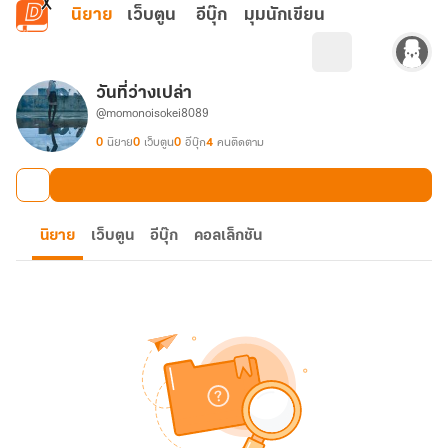
ข้ามไปยังเนื้อหาหลัก
นิยาย
เว็บตูน
อีบุ๊ก
มุมนักเขียน
วันที่ว่างเปล่า
@momonoisokei8089
0
นิยาย
0
เว็บตูน
0
อีบุ๊ก
4
คนติดตาม
นิยาย
เว็บตูน
อีบุ๊ก
คอลเล็กชัน