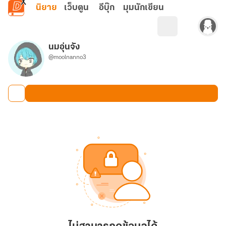
ข้ามไปยังเนื้อหาหลัก
นิยาย
เว็บตูน
อีบุ๊ก
มุมนักเขียน
นมอุ่นจัง
@moolnanno3