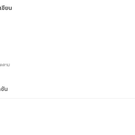
เขียน
ิดตาม
ชัน