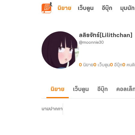
ข้ามไปยังเนื้อหาหลัก
นิยาย
เว็บตูน
อีบุ๊ก
มุมนัก
ลลิธจัทร์[Lilithchan]
@moonnie30
0
นิยาย
0
เว็บตูน
0
อีบุ๊ก
0
คนต
นิยาย
เว็บตูน
อีบุ๊ก
คอลเล็ก
นามปากกา