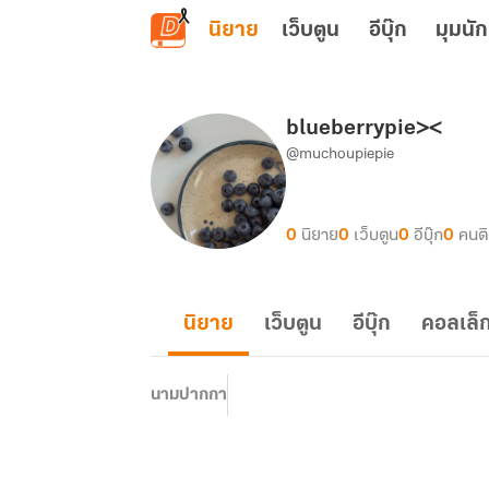
ข้ามไปยังเนื้อหาหลัก
นิยาย
เว็บตูน
อีบุ๊ก
มุมนัก
blueberrypie><
@muchoupiepie
0
นิยาย
0
เว็บตูน
0
อีบุ๊ก
0
คนต
นิยาย
เว็บตูน
อีบุ๊ก
คอลเล็ก
นามปากกา