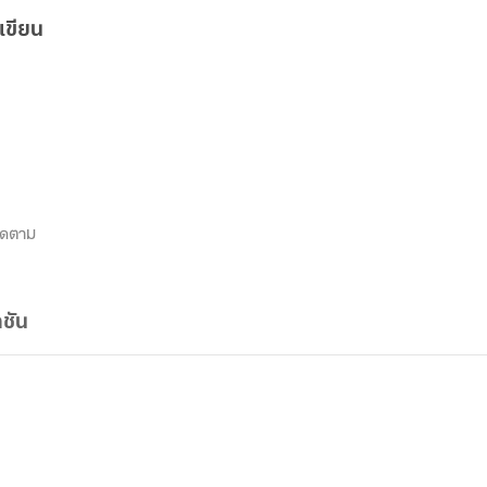
เขียน
ิดตาม
ชัน