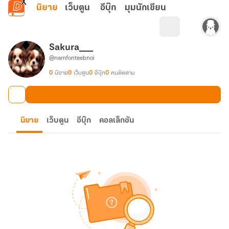
ข้ามไปยังเนื้อหาหลัก
นิยาย
เว็บตูน
อีบุ๊ก
มุมนักเขียน
Sakura___
@namfonteebnoi
0
นิยาย
0
เว็บตูน
0
อีบุ๊ก
0
คนติดตาม
นิยาย
เว็บตูน
อีบุ๊ก
คอลเล็กชัน