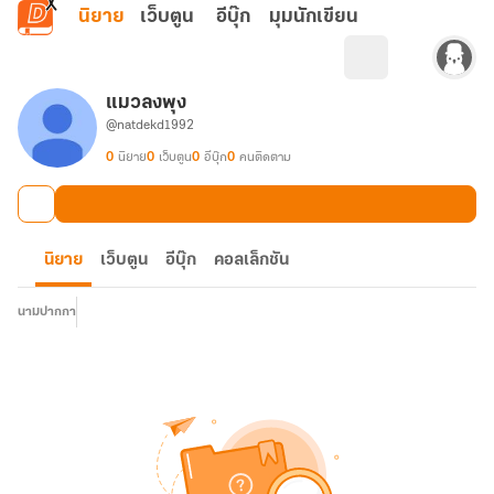
ข้ามไปยังเนื้อหาหลัก
นิยาย
เว็บตูน
อีบุ๊ก
มุมนักเขียน
แมวลงพุง
@natdekd1992
0
นิยาย
0
เว็บตูน
0
อีบุ๊ก
0
คนติดตาม
นิยาย
เว็บตูน
อีบุ๊ก
คอลเล็กชัน
นามปากกา