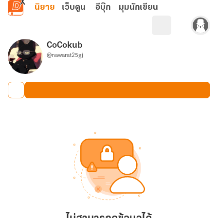
ข้ามไปยังเนื้อหาหลัก
นิยาย
เว็บตูน
อีบุ๊ก
มุมนักเขียน
CoCokub
@nawarat25gj