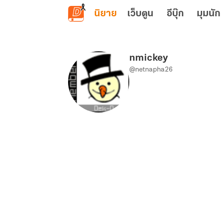
ข้ามไปยังเนื้อหาหลัก
นิยาย
เว็บตูน
อีบุ๊ก
มุมนัก
nmickey
@netnapha26