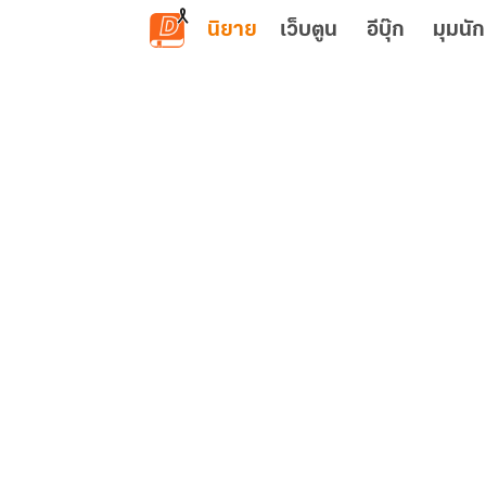
ข้ามไปยังเนื้อหาหลัก
นิยาย
เว็บตูน
อีบุ๊ก
มุมนัก