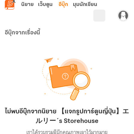
ข้ามไปยังเนื้อหาหลัก
นิยาย
เว็บตูน
อีบุ๊ก
มุมนักเขียน
อีบุ๊กจากเรื่องนี้
ไม่พบอีบุ๊กจากนิยาย 【แจกรูปการ์ตูนญี่ปุ่น】エ
ルリー´s Storehouse
เราได้รวบรวมอีบุ๊กคุณภาพเอาไว้มากมาย