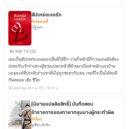
ชีวิต
สบาย
สัปเหร่อเจอรัก
ด้วย
รักคอมเมดี้
การ
ณัฐณรา
เกาะ
ต้น
ขา
สัปเหร่อ
40
936
1
0 (0)
ทองคำ
เจอ
เธอเป็นสัปเหร่อแถมมองเห็นผีได้อีก งานก็หนักผีก็กวนแถมยังต้อง
[นิยาย
รัก
ปะทะกับเจ้าร่างทรงผู้ชายแปลกหน้าที่ย้ายมาเปิดตำหนักแถวบ้าน
แปล]
แถมองค์ที่ประดับร่างเขาดันไม่ถูกชะตากับเธอ เจอทีไรเป็นได้ตบตี
(เปิด
กันตลอด เฮ้อ ชีวิต
ฟรี
อัปเดตล่าสุด 26 ก.ค. 69 / 18:31 น.
วัน
ละ
ตอน)
[นิยายแปลลิขสิทธิ์] บันทึกสอบ
ข้าราชการของทายาทขุนนางผู้กระทำผิด
รักอื่นๆ
อูเชี่ยว/ติงติง