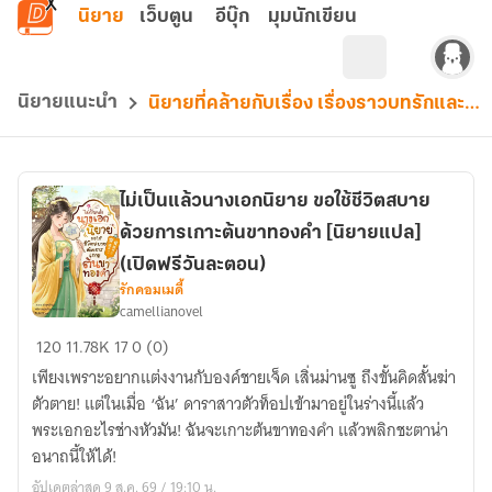
ข้ามไปยังเนื้อหาหลัก
นิยาย
เว็บตูน
อีบุ๊ก
มุมนักเขียน
นิยายแนะนำ
นิยายที่คล้ายกับเรื่อง เรื่องราวบทรักและบทเรียน
ไม่เป็นแล้วนางเอกนิยาย ขอใช้ชีวิตสบาย
ด้วยการเกาะต้นขาทองคำ [นิยายแปล]
(เปิดฟรีวันละตอน)
รักคอมเมดี้
camellianovel
ไม่
120
11.78K
17
0 (0)
เป็น
เพียงเพราะอยากแต่งงานกับองค์ชายเจ็ด เสิ่นม่านซู ถึงขั้นคิดสั้นฆ่า
แล้ว
ตัวตาย! แต่ในเมื่อ ‘ฉัน’ ดาราสาวตัวท็อปเข้ามาอยู่ในร่างนี้แล้ว
นางเอก
พระเอกอะไรช่างหัวมัน! ฉันจะเกาะต้นขาทองคำ แล้วพลิกชะตาน่า
นิยาย
อนาถนี้ให้ได้!
ขอ
อัปเดตล่าสุด 9 ส.ค. 69 / 19:10 น.
ใช้