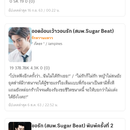
0
5K
19
0 (0)
กี่
อัปเดตล่าสุด 16 ก.ย. 63 / 00:22 น.
ครั้ง
ผล
ก็
ออดอ้อนเว้าวอนรัก (สนพ.Sugar Beat)
ยัง
รักหวานแหวว
เป็น
* ภัคธร * / iampines
รัก
ออด
19
378.78K
4.3K
0 (0)
อ้อน
“โปรดฟังอีกครั้งว่า…ฉันไม่ได้รักเธอ!” / “ไม่รักก็ไม่รัก หญ้าไม่สนอ้ะ
เว้า
อุตส่าห์มีวาสนาจะได้ผู้ชายแรร์ไอเท็มแบบพี่ก้องมาเป็นสามีทั้งที
วอน
แถมยังหล่อกร้าวใจจนต้องร้องขอชีวิตขนาดนี้ จะให้บอกว่าไม่แต่ง
รัก
ได้ยังไงคะ!”
(สนพ.Sugar
อัปเดตล่าสุด 6 ส.ค. 63 / 22:52 น.
Beat)
ขอรัก (สนพ.Sugar Beat) พิมพ์ครั้งที่ 2