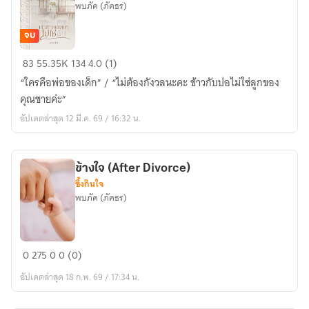
พบภัค (ภัคธร)
จบ
เจ้า
83
55.35K
134
4.0 (1)
สาว
“ใครคือพ่อของเด็ก” / “ไม่ต้องกังวลนะคะ ข้าวกับปอไม่ใช่ลูกของ
ของ
คุณชายค่ะ”
เขา
อัปเดตล่าสุด 12 มี.ค. 69 / 16:32 น.
ไม่ใช่
ฉัน
(อี
ข้างใจ (After Divorce)
บุ๊ก
ซึ้งกินใจ
พร้อม
พบภัค (ภัคธร)
โหลด)
ข้าง
0
275
0
0 (0)
ใจ
อัปเดตล่าสุด 18 ก.พ. 69 / 17:34 น.
(After
Divorce)