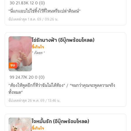
บรรจบ
30
21.83K
12
0 (0)
ที่รัก
"นี่แกแอบไปไข่ทิ้งไว้ที่ไหนหรือเปล่าคิณณ์"
อัปเดตล่าสุด 1 ส.ค. 69 / 09:26 น.
โซ่รักนางฟ้า (อีบุ๊กพร้อมโหลด)
ซึ้งกินใจ
* ภัคธร *
จบ
โซ่
99
24.77K
20
0 (0)
รัก
"ต้องให้พูดอีกกี่ทีว่าฉันไม่ได้ท้อง” / “จนกว่าคุณจะพูดความจริง
นางฟ้า
ทั้งหมด”
(อี
อัปเดตล่าสุด 26 พ.ค. 69 / 13:46 น.
บุ๊ก
พร้อม
โหลด)
ใจหมั้นรัก (อีบุ๊กพร้อมโหลด)
ซึ้งกินใจ