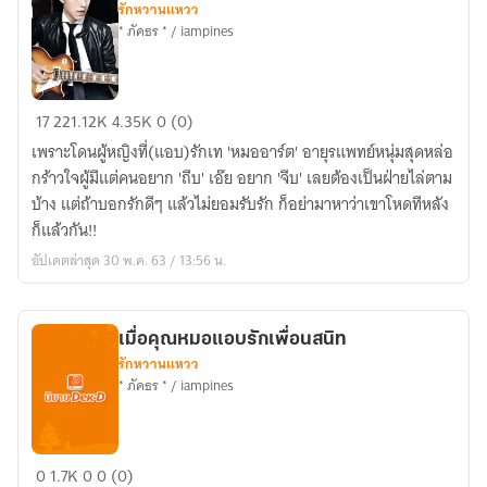
รักหวานแหวว
* ภัคธร * / iampines
ขอ
17
221.12K
4.35K
0 (0)
รัก
เพราะโดนผู้หญิงที่(แอบ)รักเท 'หมออาร์ต' อายุรแพทย์หนุ่มสุดหล่อ
(สนพ.Sugar
กร้าวใจผู้มีแต่คนอยาก 'ถีบ' เอ๊ย อยาก 'จีบ' เลยต้องเป็นฝ่ายไล่ตาม
Beat)
บ้าง แต่ถ้าบอกรักดีๆ แล้วไม่ยอมรับรัก ก็อย่ามาหาว่าเขาโหดทีหลัง
พิมพ์
ก็แล้วกัน!!
ครั้ง
อัปเดตล่าสุด 30 พ.ค. 63 / 13:56 น.
ที่
2
เมื่อคุณหมอแอบรักเพื่อนสนิท
รักหวานแหวว
* ภัคธร * / iampines
เมื่อ
0
1.7K
0
0 (0)