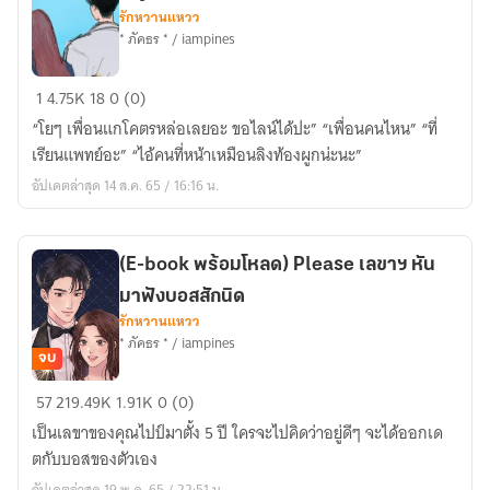
รักหวานแหวว
* ภัคธร * / iampines
น่าน
1
4.75K
18
0 (0)
ฟ้า
“โยๆ เพื่อนแกโคตรหล่อเลยอะ ขอไลน์ได้ปะ” “เพื่อนคนไหน” “ที่
วาโย
เรียนแพทย์อะ” “ไอ้คนที่หน้าเหมือนลิงท้องผูกน่ะนะ”
like
อัปเดตล่าสุด 14 ส.ค. 65 / 16:16 น.
the
wind
lights
(E-book พร้อมโหลด) Please เลขาฯ หัน
the
มาฟังบอสสักนิด
sky
รักหวานแหวว
* ภัคธร * / iampines
จบ
(E-
57
219.49K
1.91K
0 (0)
book
เป็นเลขาของคุณไปป์มาตั้ง 5 ปี ใครจะไปคิดว่าอยู่ดีๆ จะได้ออกเด
พร้อม
ตกับบอสของตัวเอง
โหลด)
อัปเดตล่าสุด 19 พ.ค. 65 / 22:51 น.