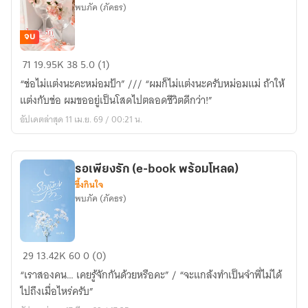
พบภัค (ภัคธร)
จบ
ใจ
71
19.95K
38
5.0 (1)
หมั้น
“ช่อไม่แต่งนะคะหม่อมป้า” /// “ผมก็ไม่แต่งนะครับหม่อมแม่ ถ้าให้
รัก
แต่งกับช่อ ผมขออยู่เป็นโสดไปตลอดชีวิตดีกว่า!”
(อี
อัปเดตล่าสุด 11 เม.ย. 69 / 00:21 น.
บุ๊ก
พร้อม
โหลด)
รอเพียงรัก (e-book พร้อมโหลด)
ซึ้งกินใจ
พบภัค (ภัคธร)
รอ
29
13.42K
60
0 (0)
เพียง
“เราสองคน… เคยรู้จักกันด้วยหรือคะ” / “จะแกล้งทำเป็นจำพี่ไม่ได้
รัก
ไปถึงเมื่อไหร่ครับ”
(e-