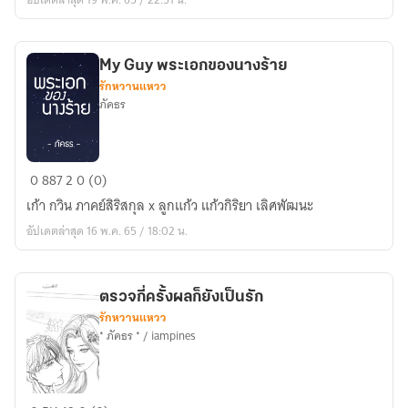
Please
เลขาฯ
หัน
My Guy พระเอกของนางร้าย
มา
รักหวานแหวว
ฟัง
ภัคธร
บอส
สัก
นิด
My
0
887
2
0 (0)
Guy
เก้า กวิน ภาคย์สิริสกุล x ลูกแก้ว แก้วกิริยา เลิศพัฒนะ
พระเอก
อัปเดตล่าสุด 16 พ.ค. 65 / 18:02 น.
ของ
นาง
ร้าย
ตรวจกี่ครั้งผลก็ยังเป็นรัก
รักหวานแหวว
* ภัคธร * / iampines
ตรวจ