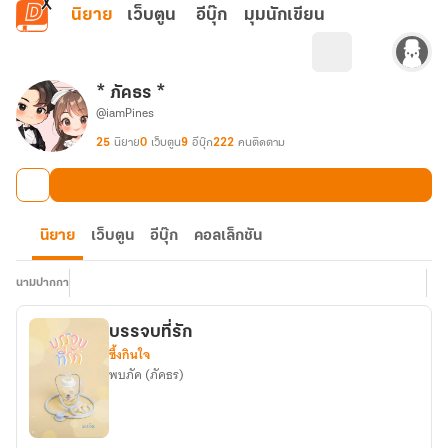
ข้ามไปยังเนื้อหาหลัก
นิยาย
เว็บตูน
อีบุ๊ก
มุมนักเขียน
* ภัคธร *
@iamPines
25
นิยาย
0
เว็บตูน
9
อีบุ๊ก
222
คนติดตาม
นิยาย
เว็บตูน
อีบุ๊ก
คอลเล็กชัน
นามปากกา
บรรจบที่รัก
ซึ้งกินใจ
พบภัค (ภัคธร)