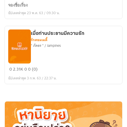
คุณ
จองชื่อเรื่อง
หมอ
อัปเดตล่าสุด 23 พ.ค. 63 / 09:30 น.
แอบ
รัก
เพื่อน
เมื่อท่านประธานมีความรัก
สนิท
รักคอมเมดี้
* ภัคธร * / iampines
เมื่อ
0
2.31K
0
0 (0)
ท่าน
อัปเดตล่าสุด 3 ก.พ. 63 / 22:37 น.
ประธาน
มี
ความ
รัก