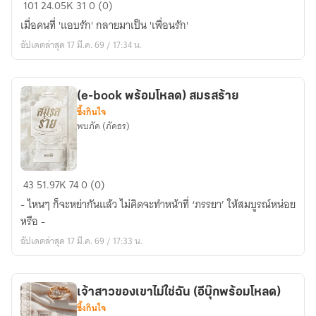
โซน
101
24.05K
31
0 (0)
คน
เมื่อคนที่ 'แอบรัก' กลายมาเป็น 'เพื่อนรัก'
รัก
อัปเดตล่าสุด 17 มี.ค. 69 / 17:34 น.
เพื่อน
:
friend
(e-book พร้อมโหลด) สมรสร้าย
zone
ซึ้งกินใจ
พบภัค (ภัคธร)
(e-
43
51.97K
74
0 (0)
book
- ไหนๆ ก็จะหย่ากันแล้ว ไม่คิดจะทำหน้าที่ ‘ภรรยา’ ให้สมบูรณ์หน่อย
พร้อม
หรือ -
โหลด)
อัปเดตล่าสุด 17 มี.ค. 69 / 17:33 น.
สมรส
ร้าย
เจ้าสาวของเขาไม่ใช่ฉัน (อีบุ๊กพร้อมโหลด)
ซึ้งกินใจ