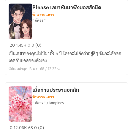
Please เลขาหันมาฟังบอสสักนิด
รักหวานแหวว
* ภัคธร *
Please
20
1.45K
0
0 (0)
เลขา
เป็นเลขาของคุณไปป์มาตั้ง 5 ปี ใครจะไปคิดว่าอยู่ดีๆ ฉันจะได้ออก
หัน
เดตกับบอสของตัวเอง
มา
อัปเดตล่าสุด 13 พ.ย. 68 / 12:22 น.
ฟัง
บอส
สัก
เมื่อท่านประธานอกหัก
นิด
รักหวานแหวว
* ภัคธร * / iampines
เมื่อ
0
12.06K
68
0 (0)
ท่าน