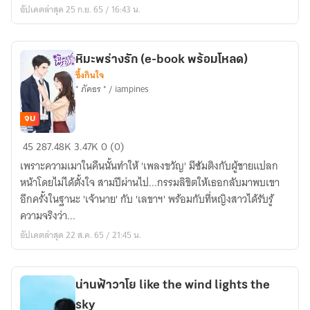
อัปเดตล่าสุด 25 ก.ย. 65 / 16:43 น.
ประธาน
อกหัก
หิมะพร่างรัก (e-book พร้อมโหลด)
ซึ้งกินใจ
* ภัคธร * / iampines
จบ
หิมะ
45
287.48K
3.47K
0 (0)
พร่าง
เพราะความเมาในคืนนั้นทำให้ 'เพลงขวัญ' มีซัมติงกับผู้ชายแปลก
รัก
หน้าโดยไม่ได้ตั้งใจ สามปีผ่านไป...กรรมลิขิตให้เธอกลับมาพบเขา
(e-
อีกครั้งในฐานะ 'เจ้านาย' กับ 'เลขาฯ' พร้อมกับที่หญิงสาวได้รับรู้
book
ความจริงว่า...
พร้อม
อัปเดตล่าสุด 22 ส.ค. 65 / 21:45 น.
โหลด)
น่านฟ้าวาโย like the wind lights the
sky