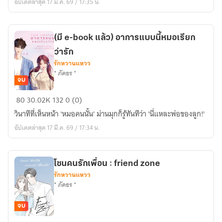
อัปเดตล่าสุด 17 มี.ค. 69 / 17:35 น.
book
พร้อม
โหลด)
(มี e-book แล้ว) อาการแบบนี้หมอเรียก
ว่ารัก
รักหวานแหวว
* ภัคธร *
จบ
(มี
80
30.02K
132
0 (0)
e-
วินาทีที่เห็นหน้า 'หมอคนนั้น' ม่านมุกก็รู้ทันทีว่า 'นี่แหละพ่อของลูก!'
book
อัปเดตล่าสุด 17 มี.ค. 69 / 17:34 น.
แล้ว)
อาการ
แบบ
โซนคนรักเพื่อน : friend zone
นี้
รักหวานแหวว
หมอ
* ภัคธร *
เรียก
ว่า
จบ
รัก