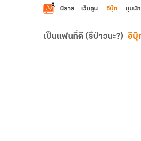
ข้ามไปยังเนื้อหาหลัก
นิยาย
เว็บตูน
อีบุ๊ก
มุมนัก
เป็นแฟนที่ดี (รึป่าวนะ?)
อีบุ